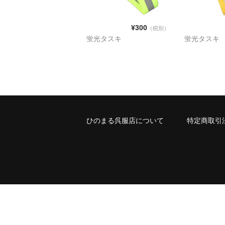
¥300
（税別）
蛍光タスキ
蛍光タスキ
ひのまる呉服店について
特定商取引