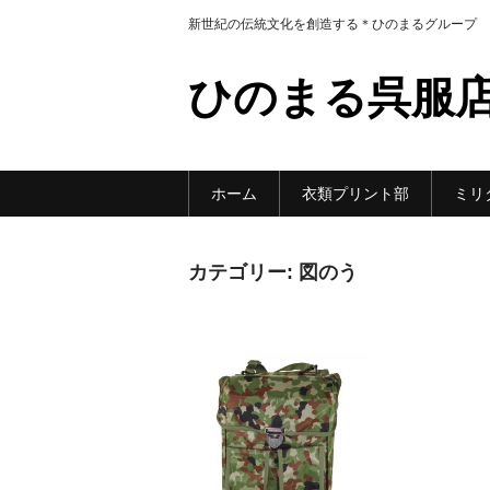
新世紀の伝統文化を創造する＊ひのまるグループ
ひのまる呉服
ホーム
衣類プリント部
ミリ
カテゴリー:
図のう