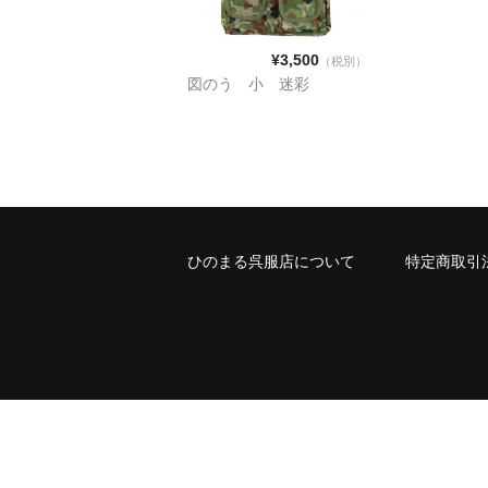
¥3,500
（税別）
図のう 小 迷彩
ひのまる呉服店について
特定商取引