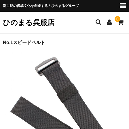
新世紀の伝統文化を創造する＊ひのまるグループ
0
ひのまる呉服店
ホーム
No.1スピードベルト
衣類プリント部
お好みプリント
お好みプリント 例1
ミリタリー部
ウェア類
バッグ類
装具類