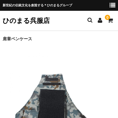
新世紀の伝統文化を創造する＊ひのまるグループ
0
ひのまる呉服店
ホーム
肩章ペンケース
衣類プリント部
お好みプリント
お好みプリント 例1
ミリタリー部
ウェア類
バッグ類
装具類