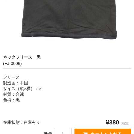
カートを見る
ネックフリース 黒
(FJ-0006)
フリース
製造国：中国
サイズ（縦×横）：×
材質：合繊
色柄：黒
¥380
在庫状態 : 在庫有り
（税別）