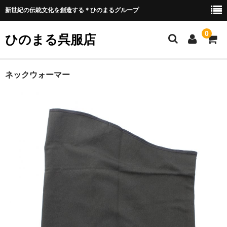
新世紀の伝統文化を創造する＊ひのまるグループ
0
ひのまる呉服店
ホーム
ネックウォーマー
衣類プリント部
お好みプリント
お好みプリント 例1
ミリタリー部
ウェア類
バッグ類
装具類