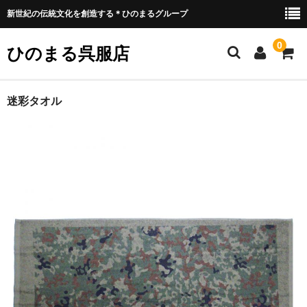
新世紀の伝統文化を創造する＊ひのまるグループ
0
ひのまる呉服店
ホーム
迷彩タオル
衣類プリント部
お好みプリント
お好みプリント 例1
ミリタリー部
ウェア類
バッグ類
装具類