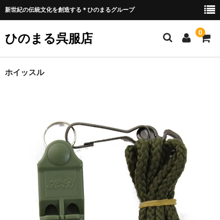
新世紀の伝統文化を創造する＊ひのまるグループ
0
ひのまる呉服店
ホーム
ホイッスル
衣類プリント部
お好みプリント
お好みプリント 例1
ミリタリー部
ウェア類
バッグ類
装具類