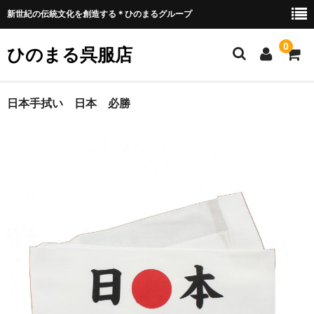
新世紀の伝統文化を創造する＊ひのまるグループ
0
ひのまる呉服店
ホーム
日本手拭い 日本 必勝
衣類プリント部
お好みプリント
お好みプリント 例1
ミリタリー部
ウェア類
バッグ類
装具類