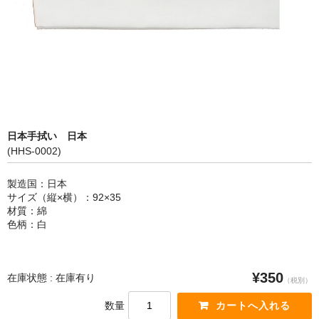
カートを見る
日本手拭い 日本
(HHS-0002)
製造国：日本
サイズ（縦×横）：92×35
材質：綿
色柄：白
¥350
在庫状態 : 在庫有り
（税別）
数量