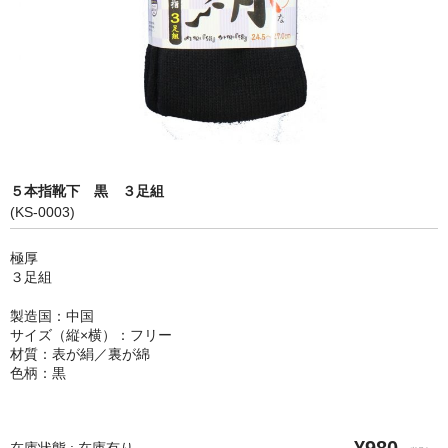
カートを見る
５本指靴下 黒 ３足組
(KS-0003)
極厚
３足組
製造国：中国
サイズ（縦×横）：フリー
材質：表が絹／裏が綿
色柄：黒