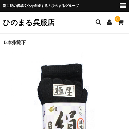
新世紀の伝統文化を創造する＊ひのまるグループ
0
ひのまる呉服店
ホーム
５本指靴下
衣類プリント部
お好みプリント
お好みプリント 例1
ミリタリー部
ウェア類
バッグ類
装具類