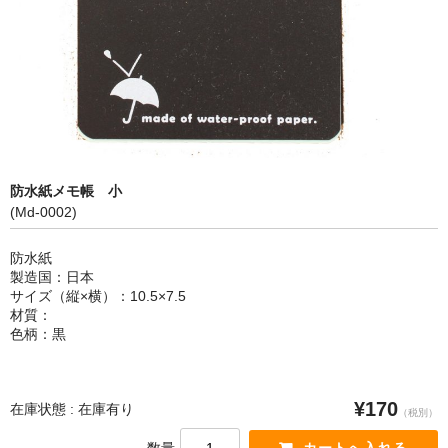
カートを見る
防水紙メモ帳 小
(Md-0002)
防水紙
製造国：日本
サイズ（縦×横）：10.5×7.5
材質：
色柄：黒
¥170
在庫状態 : 在庫有り
（税別）