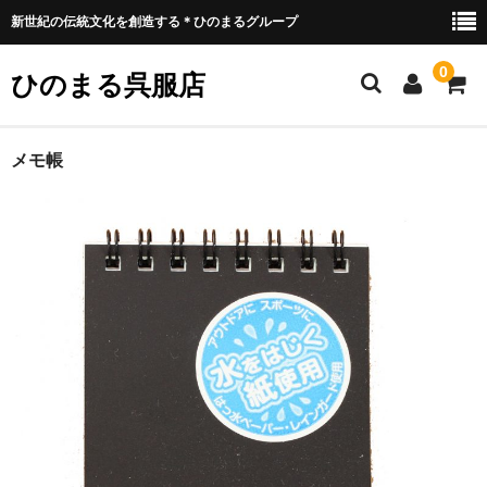
新世紀の伝統文化を創造する＊ひのまるグループ
0
ひのまる呉服店
ホーム
メモ帳
衣類プリント部
お好みプリント
お好みプリント 例1
ミリタリー部
ウェア類
バッグ類
装具類