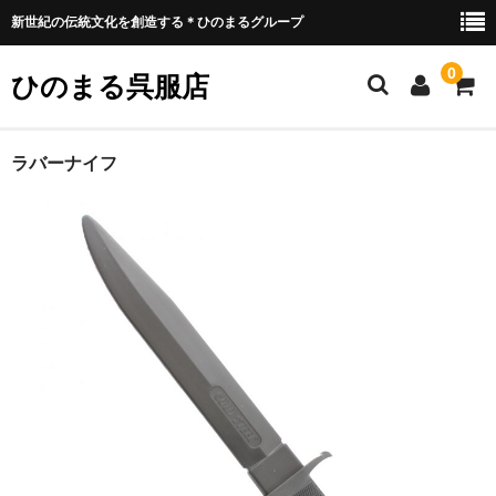
新世紀の伝統文化を創造する＊ひのまるグループ
0
ひのまる呉服店
ホーム
ラバーナイフ
衣類プリント部
お好みプリント
お好みプリント 例1
ミリタリー部
ウェア類
バッグ類
装具類