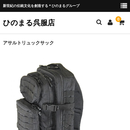
新世紀の伝統文化を創造する＊ひのまるグループ
0
ひのまる呉服店
ホーム
アサルトリュックサック
衣類プリント部
お好みプリント
お好みプリント 例1
ミリタリー部
ウェア類
バッグ類
装具類