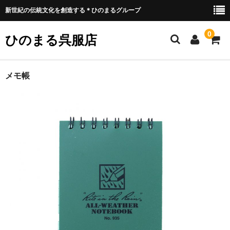
新世紀の伝統文化を創造する＊ひのまるグループ
0
ひのまる呉服店
ホーム
メモ帳
衣類プリント部
お好みプリント
お好みプリント 例1
ミリタリー部
ウェア類
バッグ類
装具類