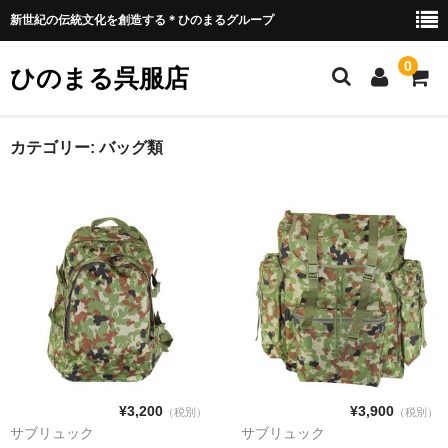
新世紀の伝統文化を創造する＊ひのまるグループ
0
ひのまる呉服店
ホーム
カテゴリー:
バッグ類
衣類プリント部
お好みプリント
お好みプリント 例1
ミリタリー部
ウェア類
バッグ類
¥3,200
¥3,900
（税別）
（税別）
サブリュック
サブリュック
装具類